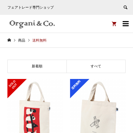
フェアトレード専門ショップ


商品
送料無料
新着順
すべて
S
L
D
O
U
送料無料
O
T