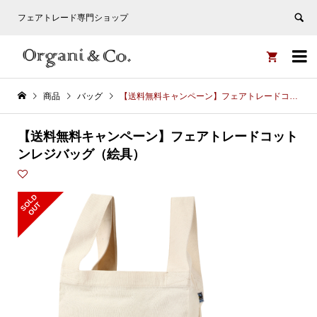
フェアトレード専門ショップ


商品
バッグ
【送料無料キャンペーン】フェアトレードコットンレジバッグ（絵具）
【送料無料キャンペーン】フェアトレードコット
ンレジバッグ（絵具）
S
L
D
O
U
O
T