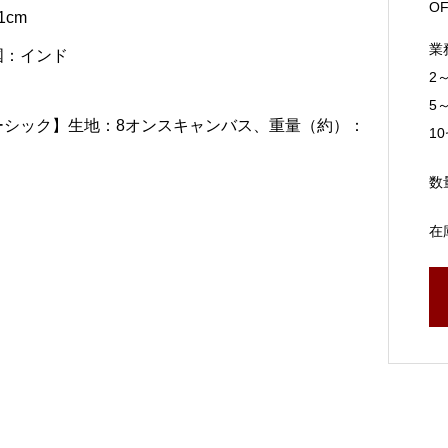
O
1cm
業
国：インド
2
5
ーシック】生地：8オンスキャンバス、重量（約）：
1
数
在