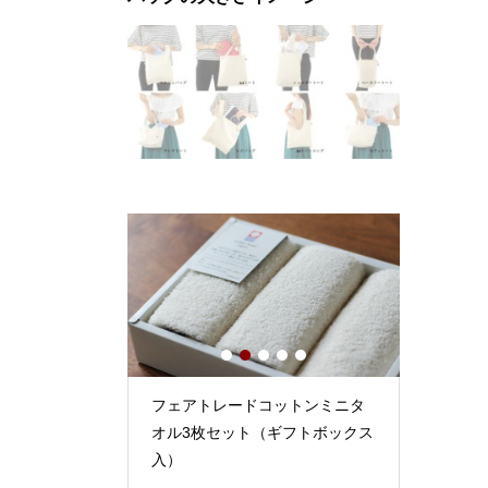
1
2
3
4
5
コットンバスマ
フェアトレードコットンミニタ
フェアト
ボックス入）
オル3枚セット（ギフトボックス
オル1枚
入）